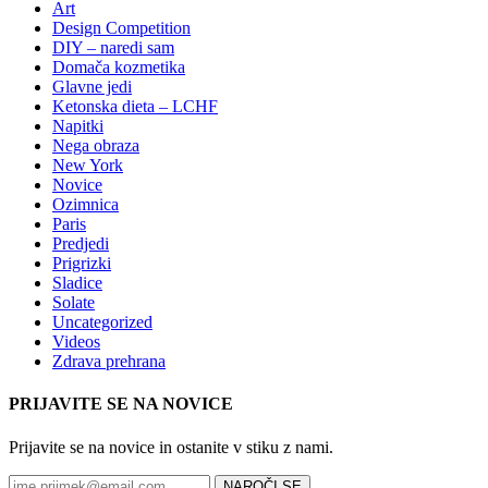
Art
Design Competition
DIY – naredi sam
Domača kozmetika
Glavne jedi
Ketonska dieta – LCHF
Napitki
Nega obraza
New York
Novice
Ozimnica
Paris
Predjedi
Prigrizki
Sladice
Solate
Uncategorized
Videos
Zdrava prehrana
PRIJAVITE SE NA NOVICE
Prijavite se na novice in ostanite v stiku z nami.
NAROČI SE