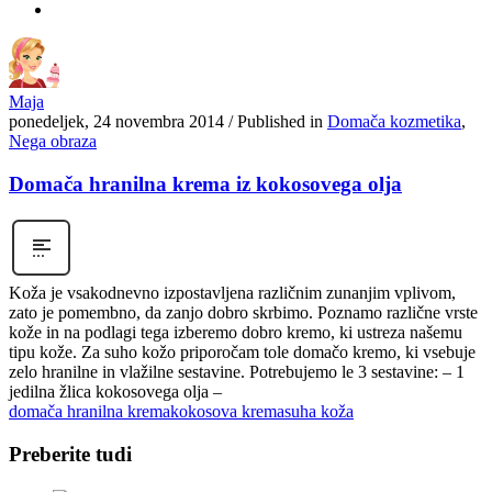
Maja
ponedeljek, 24 novembra 2014
/
Published in
Domača kozmetika
,
Nega obraza
Domača hranilna krema iz kokosovega olja
Koža je vsakodnevno izpostavljena različnim zunanjim vplivom,
zato je pomembno, da zanjo dobro skrbimo. Poznamo različne vrste
kože in na podlagi tega izberemo dobro kremo, ki ustreza našemu
tipu kože. Za suho kožo priporočam tole domačo kremo, ki vsebuje
zelo hranilne in vlažilne sestavine. Potrebujemo le 3 sestavine: – 1
jedilna žlica kokosovega olja –
domača hranilna krema
kokosova krema
suha koža
Preberite tudi