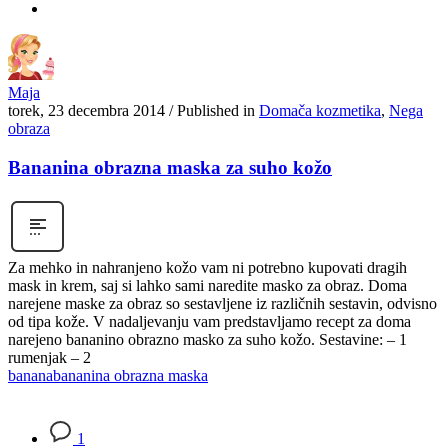
Maja
torek, 23 decembra 2014
/
Published in
Domača kozmetika
,
Nega
obraza
Bananina obrazna maska za suho kožo
Za mehko in nahranjeno kožo vam ni potrebno kupovati dragih
mask in krem, saj si lahko sami naredite masko za obraz. Doma
narejene maske za obraz so sestavljene iz različnih sestavin, odvisno
od tipa kože. V nadaljevanju vam predstavljamo recept za doma
narejeno bananino obrazno masko za suho kožo. Sestavine: – 1
rumenjak – 2
banana
bananina obrazna maska
1