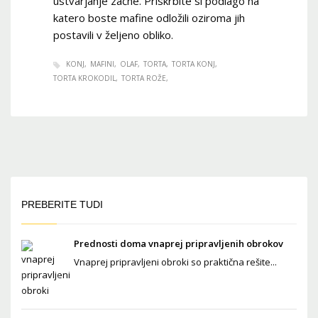
ustvarjanje začne. Priskrbite si podlago na
katero boste mafine odložili oziroma jih
postavili v željeno obliko.
KONJ
MAFINI
OLAF
TORTA
TORTA KONJ
TORTA KROKODIL
TORTA ROŽE
PREBERITE TUDI
Prednosti doma vnaprej pripravljenih obrokov
Vnaprej pripravljeni obroki so praktična rešite...