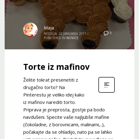
Maja
0
NEDELJA, 22 JANUARJA 2017
/
PUBLISHED IN
NOVICE
Torte iz mafinov
Želite tokrat presenetiti z
drugačno torto? Na
Pinterestu je veliko idej kako
iz mafinov narediti torto.
Priprava je preprosta, gostje pa bodo
navdušeni. Specite vaše najljubše mafine
(čokoladne, z borovnicami, malinami,..),
počakajte da se ohladijo, nato pa se lahko