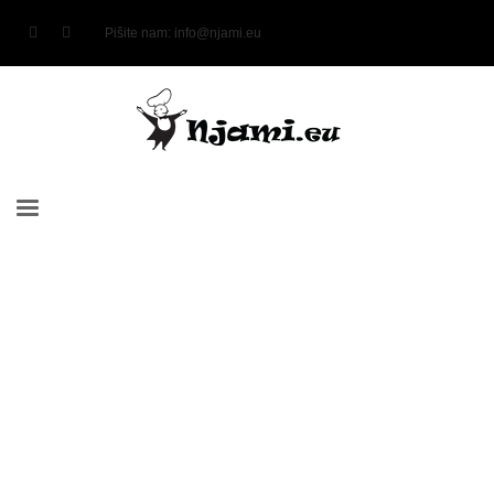
Pišite nam:
info@njami.eu